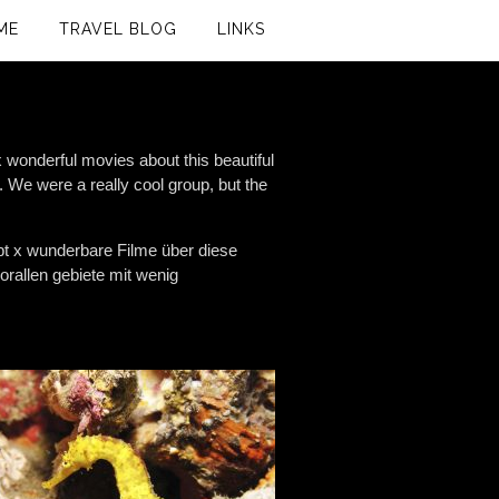
ME
TRAVEL BLOG
LINKS
x wonderful movies about this beautiful
h. We were a really cool group, but the
ibt x wunderbare Filme über diese
orallen gebiete mit wenig