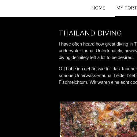
HOME
MY PORT
THAILAND DIVING
I have often heard how great diving in 
underwater fauna. Unfortunately, however
diving definitely left a lot to be desired.
Oft habe ich gehört wie toll das Tauche
schöne Unterwasserfauna. Leider blieb 
Fischreichtum. Wir waren eine echt coo