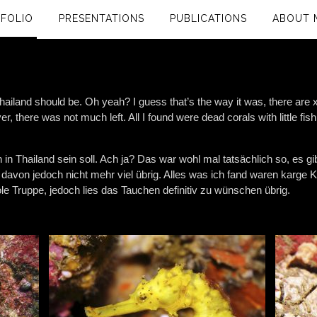
FOLIO
PRESENTATIONS
PUBLICATIONS
ABOUT 
Thailand should be. Oh yeah? I guess that’s the way it was, there are 
, there was not much left. All I found were dead corals with little fis
n in Thailand sein soll. Ach ja? Das war wohl mal tatsächlich so, es g
davon jedoch nicht mehr viel übrig. Alles was ich fand waren karge K
le Truppe, jedoch lies das Tauchen definitiv zu wünschen übrig.